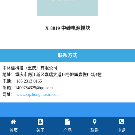
X-8819 中继电源模块
联系方式
中沐信科技（重庆）有限公司
地址：重庆市两江新区嘉瑞大道18号旭辉嘉悦广场4幢
电话： 185 2313 0165
邮箱：1400784325@qq.com
网址：
www.cqzhongmuxin.com
首页
关于
产品
联系
电话