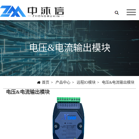
电压&电流输出模块
首页
>
产品中心
>
远程IO模块
>
电压&电流输出模块
电压&电流输出模块